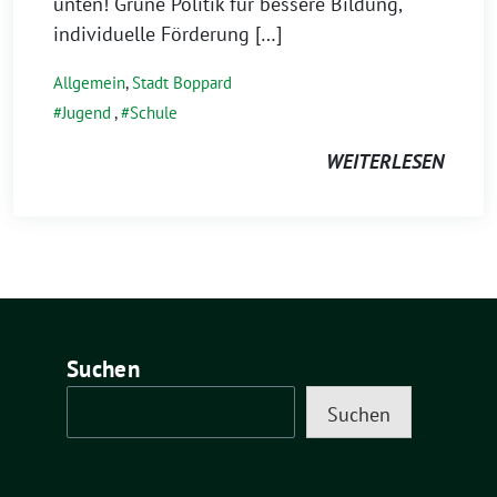
unten! Grüne Politik für bessere Bildung,
individuelle Förderung […]
Allgemein
,
Stadt Boppard
Jugend
,
Schule
WEITERLESEN
Suchen
Suchen