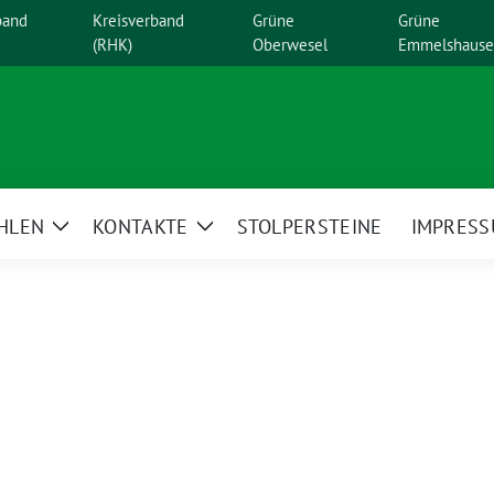
band
Kreisverband
Grüne
Grüne
(RHK)
Oberwesel
Emmelshaus
HLEN
KONTAKTE
STOLPERSTEINE
IMPRES
Zeige
Zeige
enü
Untermenü
Untermenü