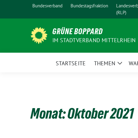
Weiter
Bundesverband
Bundestagsfraktion
Landesver
zum
(RLP)
Inhalt
GRÜNE BOPPARD
IM STADTVERBAND MITTELRHEIN
STARTSEITE
THEMEN
WA
Zeige
Unterm
Monat:
Oktober 2021