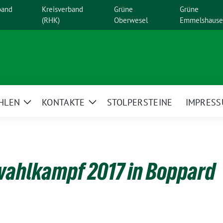
band
Kreisverband
Grüne
Grüne
(RHK)
Oberwesel
Emmelshaus
HLEN
KONTAKTE
STOLPERSTEINE
IMPRES
Zeige
Zeige
enü
Untermenü
Untermenü
ahlkampf 2017 in Boppard