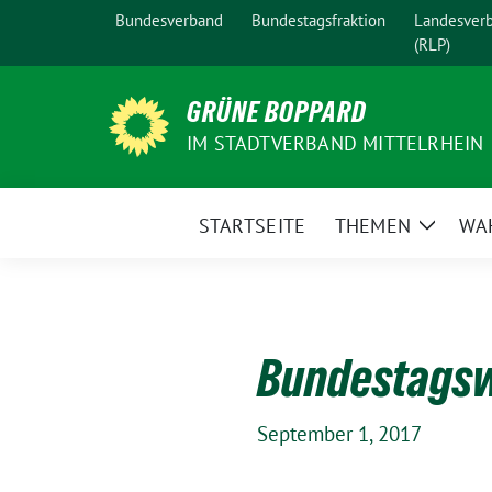
Weiter
Bundesverband
Bundestagsfraktion
Landesver
zum
(RLP)
Inhalt
GRÜNE BOPPARD
IM STADTVERBAND MITTELRHEIN
STARTSEITE
THEMEN
WA
Zeige
Unterm
Bundestagsw
September 1, 2017