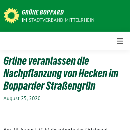
Weiter
zum
GRÜNE BOPPARD
Inhalt
IM STADTVERBAND MITTELRHEIN
Grüne veranlassen die
Nachpflanzung von Hecken im
Bopparder Straßengrün
August 25, 2020
Am 24. August 2020 diskutierte der Ortsbeirat